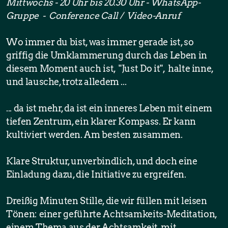
Mittwochs - 20 Uhr bis 20.30 Uhr - WhatsApp-
Gruppe - Conference Call / Video-Anruf
Inspirationen
Wo immer du bist, was immer gerade ist, so
griffig die Umklammerung durch das Leben in
Blog
diesem Moment auch ist, "Just Do it", halte inne,
und lausche, trotz alledem ...
... da ist mehr, da ist ein inneres Leben mit einem
tiefen Zentrum, ein klarer Kompass. Er kann
kultiviert werden. Am besten zusammen.
Klare Struktur, unverbindlich, und doch eine
Einladung dazu, die Initiative zu ergreifen.
Dreißig Minuten Stille, die wir füllen mit leisen
Tönen: einer geführte Achtsamkeits-Meditation,
einem Thema aus der Achtsamkeit, mit