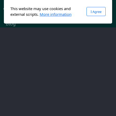
Achtsam. Leben.
This website may use cookies and
I Agree
external scripts.
More information
Inspirationen
Blog
Über mich
Kontakt
Legal
AGB
Datenschutz
Impressum
Copyright ©2024, All rights reserved.