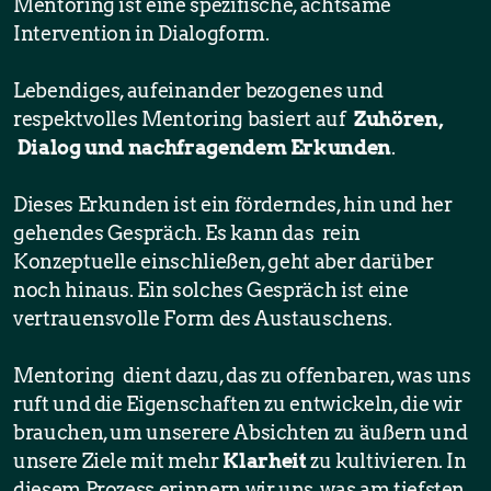
Mentoring ist eine spezifische, achtsame
Intervention in Dialogform.
Inspirationen
Lebendiges, aufeinander bezogenes und
respektvolles Mentoring basiert auf
Zuhören,
Blog
Dialog und nachfragendem Erkunden
.
Dieses Erkunden ist ein förderndes, hin und her
gehendes Gespräch. Es kann das rein
Konzeptuelle einschließen, geht aber darüber
noch hinaus. Ein solches Gespräch ist eine
vertrauensvolle Form des Austauschens.
Mentoring dient dazu, das zu offenbaren, was uns
ruft und die Eigenschaften zu entwickeln, die wir
brauchen, um unserere Absichten zu äußern und
unsere Ziele mit mehr
Klarheit
zu kultivieren.
In
diesem Prozess erinnern wir uns, was am tiefsten