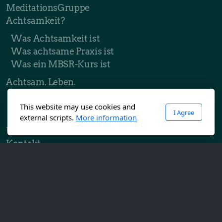
MeditationsGruppe
Achtsamkeit?
Was Achtsamkeit ist
Was achtsame Praxis ist
Was ein MBSR-Kurs ist
Achtsam. Leben.
Inspirationen
This website may use cookies and
Blog
I Agree
external scripts.
More information
Über mich
Kontakt
Legal
AGB
Datenschutz
Impressum